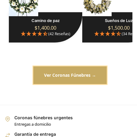
Camino de paz
Sueños de Luz
$
1,400.00
$
1,500.00
(42 Reseñas)
(34 Rese
Ver Coronas Fúnebres →
Coronas fúnebres urgentes
Entregas a domicilio
Garantía de entrega