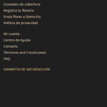
Ciudades de cobertura
Registra tu florería
3496
Reseñas
Envía flores a Domicilio
Política de privacidad
4,8
calificación
1345
reseñas
Mi cuenta
Centro de Ayuda
Contacto
Términos and Condiciones
FAQ
Jose Atilano
GARANTÍA DE SATISFACCIÓN
Cliente verificado
Servicio rápido y flores de calidad. Gracias!
Útil
?
Sí
Lourdes Imenares
Cliente verificado