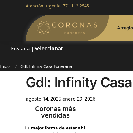
Atención urgente:
771 112 2545
Arregl
Enviar a |
Seleccionar
Inicio
Gdl: Infinity Casa Funeraria
/
Gdl: Infinity Cas
agosto 14, 2025
enero 29, 2026
Coronas más
vendidas
La
mejor forma de estar ahí
,