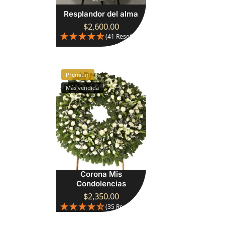
Resplandor del alma
$
2,600.00
(41 Reseñas)
Premium
Más vendida
Corona Mis
Condolencias
$
2,350.00
(35 Reseñas)