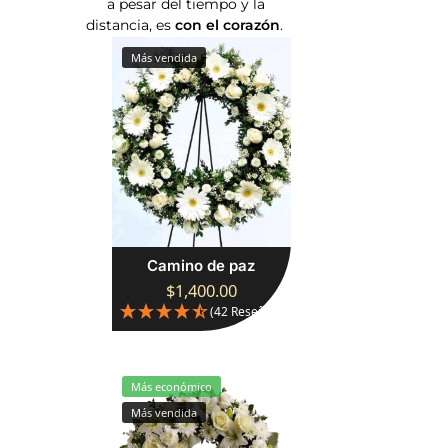
a pesar del tiempo y la
distancia, es
con
el corazón
.
Más vendida
Camino de paz
$
1,400.00
(42 Reseñas)
Más económico
Más vendida