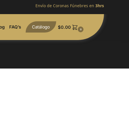
Envío de Coronas Fúnebres en
3hrs
og
FAQ’s
Catálogo
$
0.00
0