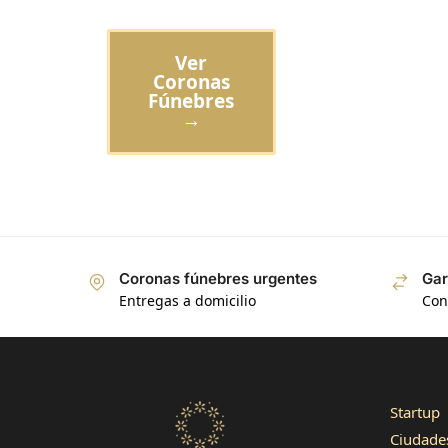
Ver
Coronas
Fúnebres
→
3496
Reseñas
4,8
calificación
1345
reseñas
Coronas fúnebres urgentes
Gar
Entregas a domicilio
Con
Startup
Jose Atilano
Cliente verificado
Ciudade