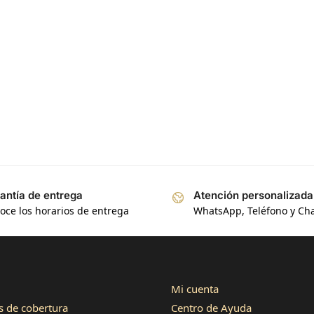
4,8
calificación
17
reseñas
4,7
calificación
antía de entrega
Atención personalizada
oce los horarios de entrega
WhatsApp, Teléfono y Ch
Mi cuenta
s de cobertura
Centro de Ayuda