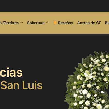
s Fūnebres
Cobertura
Reseñas
Acerca de CF
Bl
cias
San Luis