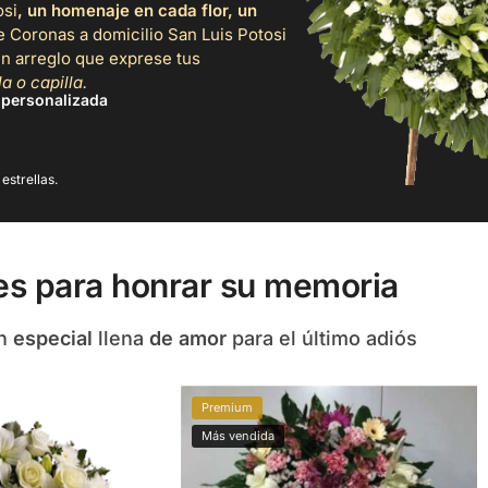
osi
, un homenaje en cada flor, un
e Coronas a domicilio San Luis Potosi
n arreglo que exprese tus
a o capilla.
 personalizada
estrellas.
es para honrar su memoria
ón
especial
llena
de amor
para el último adiós
Premium
Más vendida