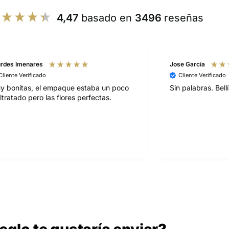
4,47
basado en
3496
reseñas
es
Jose García
ado
Cliente Verificado
el empaque estaba un poco
Sin palabras. Bellísimo arregl
o las flores perfectas.