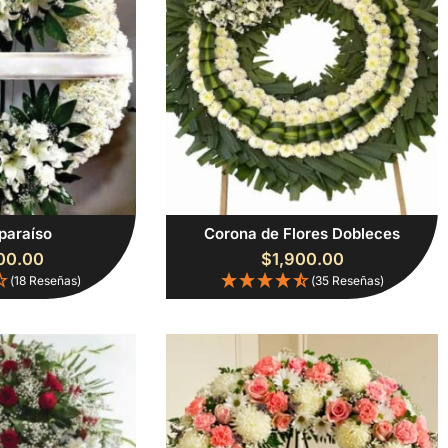
 paraíso
Corona de Flores Dobleces
00.00
$
1,900.00
(18 Reseñas)
(35 Reseñas)