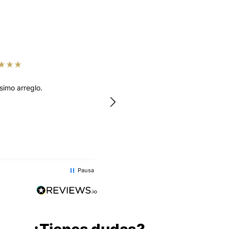
Marcela Mora
Cliente Verificado
o.
Hermosas rosas. Llegaron frescas y bien
acomodadas.
Pausa