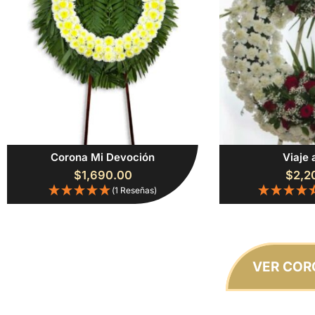
Corona Mi Devoción
Viaje 
$
1,690.00
$
2,2
(1 Reseñas)
VER COR