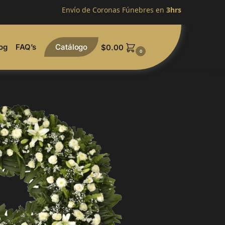
Envío de Coronas Fúnebres en
3hrs
og
FAQ’s
Catálogo
$
0.00
0