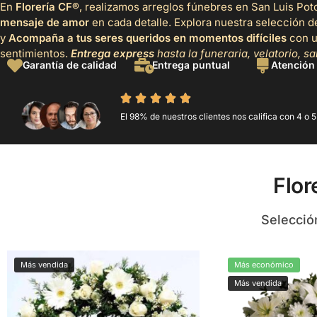
En
Florería CF®
, realizamos arreglos fúnebres en San Luis Pot
mensaje de amor
en cada detalle. Explora nuestra selección d
y
Acompaña a tus seres queridos en momentos difíciles
con u
sentimientos.
Entrega express
hasta la funeraria, velatorio, sal
Garantía de calidad
Entrega puntual
Atención
El 98% de nuestros clientes nos califica con 4 o 5 
Flor
Selecci
Más vendida
Más económico
Más vendida