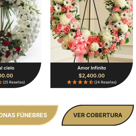
al cielo
Amor Infinito
00.00
$
2,400.00
(25 Reseñas)
(24 Reseñas)
ONAS FÚNEBRES
VER COBERTURA