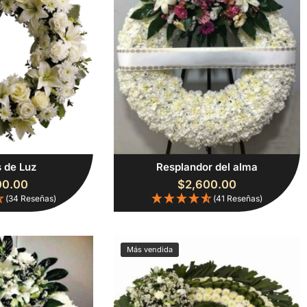
 de Luz
Resplandor del alma
00.00
$
2,600.00
(34 Reseñas)
(41 Reseñas)
Más vendida