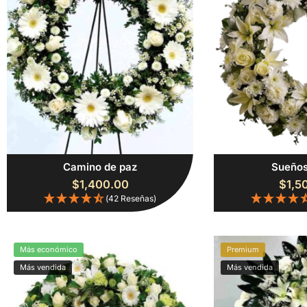
Camino de paz
Sueños
$
1,400.00
$
1,5
(42 Reseñas)
Más económico
Premium
Más vendida
Más vendida