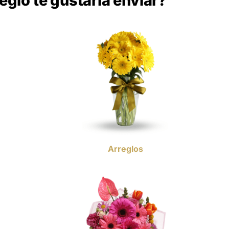
eglo te gustaría enviar?
Arreglos