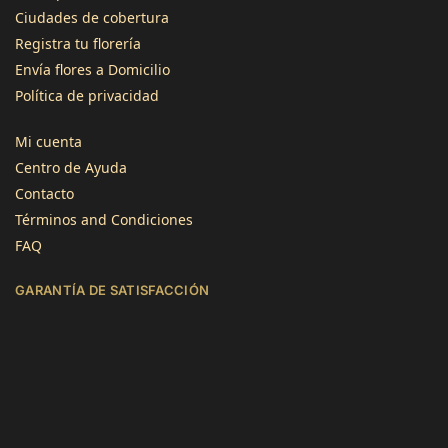
Ciudades de cobertura
Registra tu florería
3496
Reseñas
Envía flores a Domicilio
Política de privacidad
4,8
calificación
1345
reseñas
Mi cuenta
Centro de Ayuda
Contacto
Términos and Condiciones
FAQ
Jose Atilano
GARANTÍA DE SATISFACCIÓN
Cliente verificado
Servicio rápido y flores de calidad. Gracias!
Útil
?
Sí
Lourdes Imenares
Cliente verificado