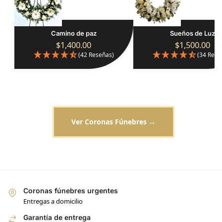
Camino de paz
Sueños de Luz
$
1,400.00
$
1,500.00
(42 Reseñas)
(34 Rese
Ver Coronas Fúnebres →
Coronas fúnebres urgentes
Entregas a domicilio
Garantía de entrega