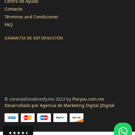
Centro de Ayuda
Contacto
Términos and Condiciones
FAQ
Jose Atilano
GARANTÍA DE SATISFACCIÓN
Cliente verificado
Servicio rápido y flores de calidad. Gracias!
Útil
?
Sí
Lourdes Imenares
Cliente verificado
Muy bonitas, el empaque estaba un poco
maltratado pero las flores perfectas.
Útil
?
Sí
© coronasfunebresfy.mx 2023 by
Floryou.com.mx
Desarrollado por Agencia de Marketing Digital JDigital
Jose García
Cliente verificado
Sin palabras. Bellísimo arreglo.