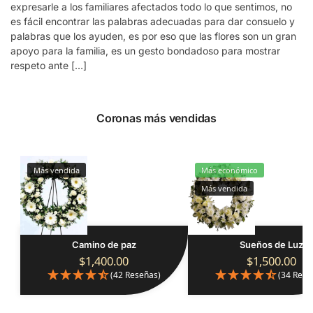
expresarle a los familiares afectados todo lo que sentimos, no
es fácil encontrar las palabras adecuadas para dar consuelo y
palabras que los ayuden, es por eso que las flores son un gran
apoyo para la familia, es un gesto bondadoso para mostrar
respeto ante […]
Coronas más vendidas
Más vendida
Más económico
Más vendida
Camino de paz
Sueños de Luz
$
1,400.00
$
1,500.00
(42 Reseñas)
(34 Rese