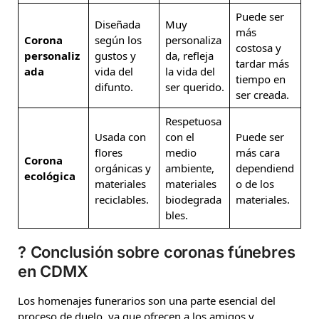
Puede ser
Diseñada
Muy
más
Corona
según los
personaliza
costosa y
personaliz
gustos y
da, refleja
tardar más
ada
vida del
la vida del
tiempo en
difunto.
ser querido.
ser creada.
Respetuosa
Usada con
con el
Puede ser
flores
medio
más cara
Corona
orgánicas y
ambiente,
dependiend
ecológica
materiales
materiales
o de los
reciclables.
biodegrada
materiales.
bles.
?️ Conclusión sobre coronas fúnebres
en CDMX
Los homenajes funerarios son una parte esencial del
proceso de duelo, ya que ofrecen a los amigos y