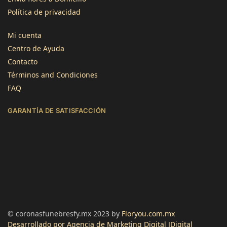
Política de privacidad
4,8
calificación
1345
reseñas
Mi cuenta
Centro de Ayuda
Contacto
Términos and Condiciones
FAQ
Jose Atilano
GARANTÍA DE SATISFACCIÓN
Cliente verificado
Servicio rápido y flores de calidad. Gracias!
Útil
?
Sí
Lourdes Imenares
Cliente verificado
Muy bonitas, el empaque estaba un poco
maltratado pero las flores perfectas.
Útil
?
Sí
© coronasfunebresfy.mx 2023 by
Floryou.com.mx
Desarrollado por Agencia de Marketing Digital JDigital