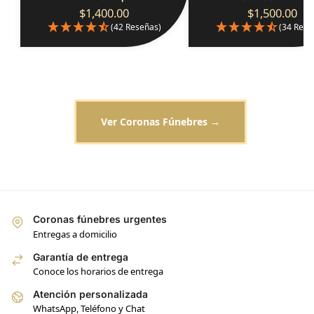
$
1,400.00
$
1,500.00
(42 Reseñas)
(34 Rese
Ver Coronas Fúnebres →
Coronas fúnebres urgentes
Entregas a domicilio
Garantía de entrega
Conoce los horarios de entrega
Atención personalizada
WhatsApp, Teléfono y Chat