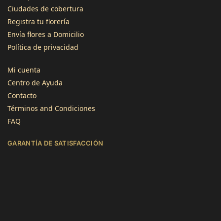
Ciudades de cobertura
Registra tu florería
3496
Reseñas
Envía flores a Domicilio
Política de privacidad
4,8
calificación
1345
reseñas
Mi cuenta
Centro de Ayuda
Contacto
Términos and Condiciones
FAQ
Jose Atilano
GARANTÍA DE SATISFACCIÓN
Cliente verificado
Servicio rápido y flores de calidad. Gracias!
Útil
?
Sí
Lourdes Imenares
Cliente verificado