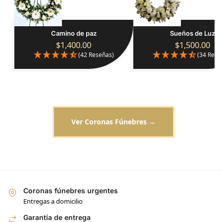
Camino de paz
Sueños de Luz
$
1,400.00
$
1,500.00
(42 Reseñas)
(34 Rese
Ver Coronas Fúnebres →
Coronas fúnebres urgentes
Entregas a domicilio
Garantía de entrega