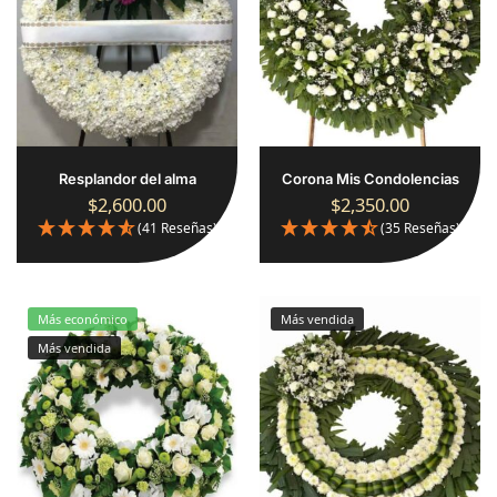
Resplandor del alma
Corona Mis Condolencias
$
2,600.00
$
2,350.00
(41 Reseñas)
(35 Reseñas)
Más económico
Más vendida
Más vendida