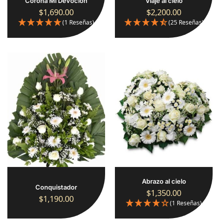
Corona Mi Devoción
Viaje al cielo
$
1,690.00
$
2,200.00
(1 Reseñas)
(25 Reseñas)
Abrazo al cielo
Conquistador
$
1,350.00
$
1,190.00
(1 Reseñas)