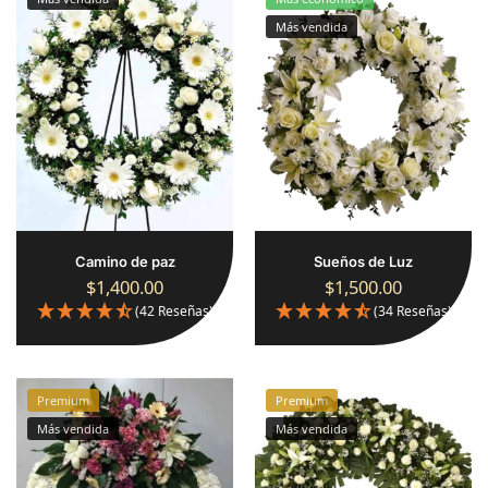
Más vendida
Camino de paz
Sueños de Luz
$
1,400.00
$
1,500.00
(42 Reseñas)
(34 Reseñas)
Premium
Premium
Más vendida
Más vendida