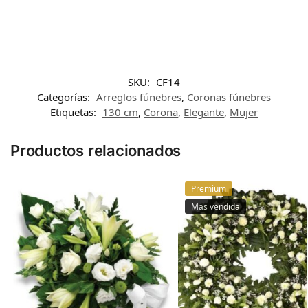
SKU:
CF14
Categorías:
Arreglos fúnebres
,
Coronas fúnebres
Etiquetas:
130 cm
,
Corona
,
Elegante
,
Mujer
Productos relacionados
Premium
Más vendida