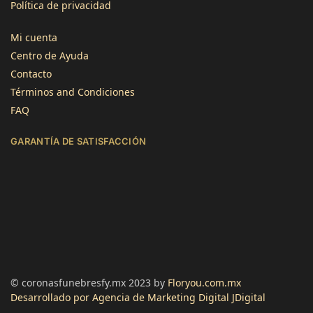
Política de privacidad
4,8
calificación
1345
reseñas
Mi cuenta
Centro de Ayuda
Contacto
Términos and Condiciones
FAQ
Jose Atilano
GARANTÍA DE SATISFACCIÓN
Cliente verificado
Servicio rápido y flores de calidad. Gracias!
Útil
?
Sí
Lourdes Imenares
Cliente verificado
Muy bonitas, el empaque estaba un poco
maltratado pero las flores perfectas.
Útil
?
Sí
© coronasfunebresfy.mx 2023 by
Floryou.com.mx
Desarrollado por Agencia de Marketing Digital JDigital