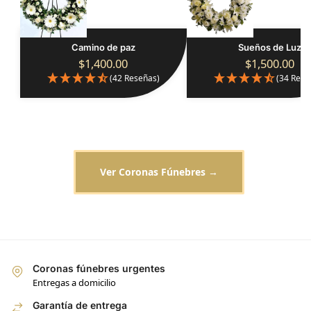
Camino de paz
Sueños de Luz
$
1,400.00
$
1,500.00
(42 Reseñas)
(34 Rese
Ver Coronas Fúnebres →
Coronas fúnebres urgentes
Entregas a domicilio
Garantía de entrega