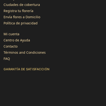
Ciudades de cobertura
Registra tu florería
3496
Reseñas
Envía flores a Domicilio
Política de privacidad
4,8
calificación
1345
reseñas
Mi cuenta
Centro de Ayuda
Contacto
Términos and Condiciones
FAQ
Jose Atilano
GARANTÍA DE SATISFACCIÓN
Cliente verificado
Servicio rápido y flores de calidad. Gracias!
Útil
?
Sí
Lourdes Imenares
Cliente verificado