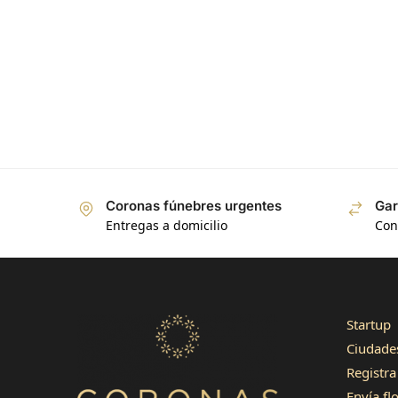
3496
Reseñas
4,8
calificación
1345
reseñas
Coronas fúnebres urgentes
Gar
Entregas a domicilio
Con
Startup
Jose Atilano
Cliente verificado
Ciudade
Servicio rápido y flores de calidad. Gracias!
Registra 
Útil
?
Sí
Envía fl