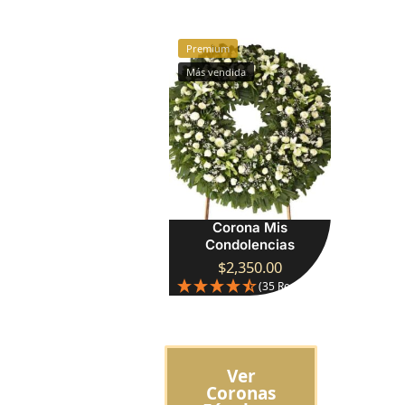
Premium
Más vendida
Corona Mis
Condolencias
$
2,350.00
(35 Reseñas)
Ver
Coronas