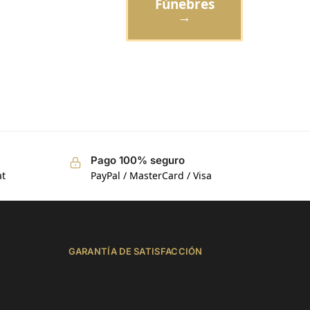
Fúnebres
→
118
reseñas
Pago 100% seguro
at
PayPal / MasterCard / Visa
GARANTÍA DE SATISFACCIÓN