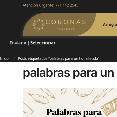
Atención urgente:
771 112 2545
Arregl
Enviar a |
Seleccionar
Inicio
Posts etiquetados “palabras para un tio fallecido”
/
palabras para un t