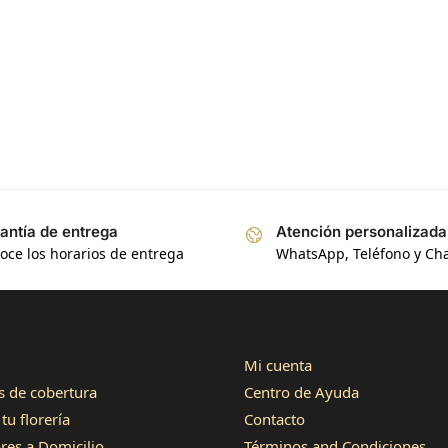
4,8
calificación
17
reseñas
4,7
calificación
antía de entrega
Atención personalizada
oce los horarios de entrega
WhatsApp, Teléfono y Ch
Mi cuenta
s de cobertura
Centro de Ayuda
tu florería
Contacto
ores a Domicilio
Términos and Condiciones