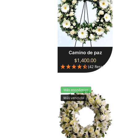
Camino de paz
$
1,400.00
(42 Reseñas)
Más económico
Más vendida