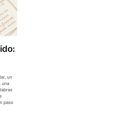
ido:
lar, un
, una
alabras
e
un paso