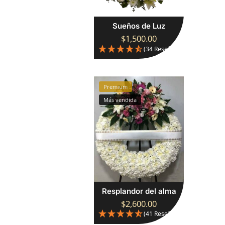
Sueños de Luz
$
1,500.00
(34 Reseñas)
Premium
Más vendida
Resplandor del alma
$
2,600.00
(41 Reseñas)