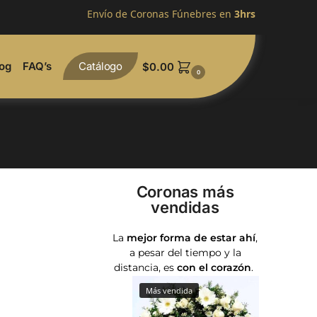
Envío de Coronas Fúnebres en
3hrs
og
FAQ’s
Catálogo
$
0.00
0
Coronas más
vendidas
La
mejor forma de estar ahí
,
a pesar del tiempo y la
distancia, es
con
el corazón
.
Más vendida