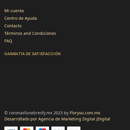
4,8
calificación
1345
reseñas
Mi cuenta
Centro de Ayuda
Contacto
Términos and Condiciones
FAQ
Jose Atilano
GARANTÍA DE SATISFACCIÓN
Cliente verificado
Servicio rápido y flores de calidad. Gracias!
Útil
?
Sí
Lourdes Imenares
Cliente verificado
Muy bonitas, el empaque estaba un poco
maltratado pero las flores perfectas.
Útil
?
Sí
© coronasfunebresfy.mx 2023 by
Floryou.com.mx
Desarrollado por Agencia de Marketing Digital JDigital