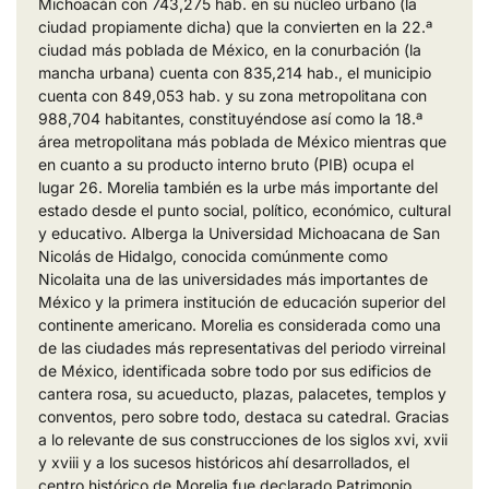
Michoacán con 743,275 hab. en su núcleo urbano (la
ciudad propiamente dicha) que la convierten en la 22.ª
ciudad más poblada de México, en la conurbación (la
mancha urbana) cuenta con 835,214 hab., el municipio
cuenta con 849,053 hab. y su zona metropolitana con
988,704 habitantes, constituyéndose así como la 18.ª
área metropolitana más poblada de México mientras que
en cuanto a su producto interno bruto (PIB) ocupa el
lugar 26. Morelia también es la urbe más importante del
estado desde el punto social, político, económico, cultural
y educativo. Alberga la Universidad Michoacana de San
Nicolás de Hidalgo, conocida comúnmente como
Nicolaita una de las universidades más importantes de
México y la primera institución de educación superior del
continente americano. Morelia es considerada como una
de las ciudades más representativas del periodo virreinal
de México, identificada sobre todo por sus edificios de
cantera rosa, su acueducto, plazas, palacetes, templos y
conventos, pero sobre todo, destaca su catedral. Gracias
a lo relevante de sus construcciones de los siglos xvi, xvii
y xviii y a los sucesos históricos ahí desarrollados, el
centro histórico de Morelia fue declarado Patrimonio