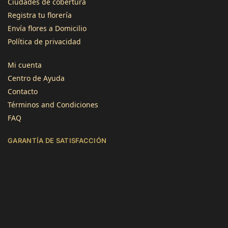
Ciudades de cobertura
Registra tu florería
3496
Reseñas
Envía flores a Domicilio
Política de privacidad
4,8
calificación
1345
reseñas
Mi cuenta
Centro de Ayuda
Contacto
Términos and Condiciones
FAQ
Jose Atilano
GARANTÍA DE SATISFACCIÓN
Cliente verificado
Servicio rápido y flores de calidad. Gracias!
Útil
?
Sí
Lourdes Imenares
Cliente verificado
Muy bonitas, el empaque estaba un poco